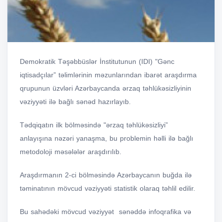
Demokratik Təşəbbüslər İnstitutunun (IDI) "Gənc
iqtisadçılar” təlimlərinin məzunlarından ibarət araşdırma
qrupunun üzvləri Azərbaycanda ərzaq təhlükəsizliyinin
vəziyyəti ilə bağlı sənəd hazırlayıb.
Tədqiqatın ilk bölməsində "ərzaq təhlükəsizliyi”
anlayışına nəzəri yanaşma, bu problemin həlli ilə bağlı
metodoloji məsələlər araşdırılıb.
Araşdırmanın 2-ci bölməsində Azərbaycanın buğda ilə
təminatının mövcud vəziyyəti statistik olaraq təhlil edilir.
Bu sahədəki mövcud vəziyyət sənəddə infoqrafika və