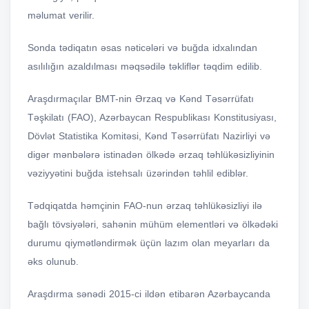
məlumat verilir.
Sonda tədiqatın əsas nəticələri və buğda idxalından
asılılığın azaldılması məqsədilə təkliflər təqdim edilib.
Araşdırmaçılar BMT-nin Ərzaq və Kənd Təsərrüfatı
Təşkilatı (FAO), Azərbaycan Respublikası Konstitusiyası,
Dövlət Statistika Komitəsi, Kənd Təsərrüfatı Nazirliyi və
digər mənbələrə istinadən ölkədə ərzaq təhlükəsizliyinin
vəziyyətini buğda istehsalı üzərindən təhlil ediblər.
Tədqiqatda həmçinin FAO-nun ərzaq təhlükəsizliyi ilə
bağlı tövsiyələri, sahənin mühüm elementləri və ölkədəki
durumu qiymətləndirmək üçün lazım olan meyarları da
əks olunub.
Araşdırma sənədi 2015-ci ildən etibarən Azərbaycanda