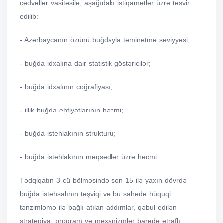
cədvəllər vasitəsilə, aşağıdakı istiqamətlər üzrə təsvir
edilib:
- Azərbaycanın özünü buğdayla təminetmə səviyyəsi;
- buğda idxalına dair statistik göstəricilər;
- buğda idxalının coğrafiyası;
- illik buğda ehtiyatlarının həcmi;
- buğda istehlakının strukturu;
- buğda istehlakının məqsədlər üzrə həcmi
Tədqiqatın 3-cü bölməsində son 15 ilə yaxın dövrdə
buğda istehsalının təşviqi və bu sahədə hüquqi
tənzimləmə ilə bağlı atılan addımlar, qəbul edilən
strategiya, proqram və mexanizmlər barədə ətraflı