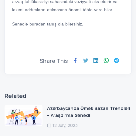
ərzaq təhlükəsizliyi sahəsindəki vəziyyəti əks etdirir və
lazımi addımların atılmasına önəmli töhfə verə bilər.
Sənədlə buradan tanış ola bilərsiniz.
Share This
Related
Azərbaycanda Əmək Bazarı Trendləri
- Araşdırma Sənədi
12 July, 2023