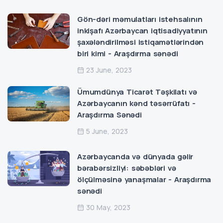
Gön-dəri məmulatları istehsalının
inkişafı Azərbaycan iqtisadiyyatının
şaxələndirilməsi istiqamətlərindən
biri kimi - Araşdırma sənədi
23 June, 2023
Ümumdünya Ticarət Təşkilatı və
Azərbaycanın kənd təsərrüfatı -
Araşdırma Sənədi
5 June, 2023
Azərbaycanda və dünyada gəlir
bərabərsizliyi: səbəbləri və
ölçülməsinə yanaşmalar - Araşdırma
sənədi
30 May, 2023