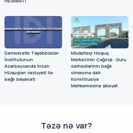
HESABATI
Demokratik Təşəbbüslər
Müdafiəçi Hüquq
İnstitutunun
Mərkəzinin Çağırışı: Quru
Azərbaycanda İnsan
sərhədlərinin bağlı
Hüquqları vəziyyəti ilə
olmasına dair
bağlı bəyanatı
Konstitusiya
Məhkəməsinə şikayət
Təzə nə var?