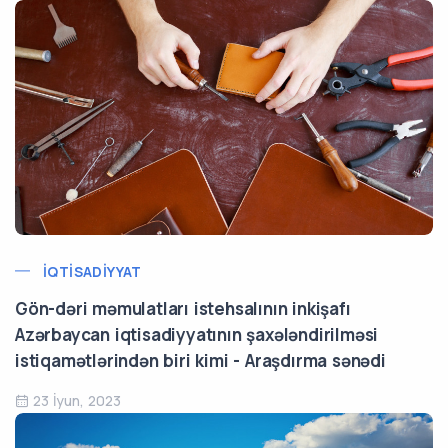
İQTISADIYYAT
Gön-dəri məmulatları istehsalının inkişafı
Azərbaycan iqtisadiyyatının şaxələndirilməsi
istiqamətlərindən biri kimi - Araşdırma sənədi
23 İyun, 2023