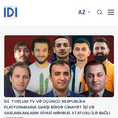
AZ
İDİ, TOPLUM TV VƏ ÜÇÜNCÜ RESPUBLİKA
PLATFORMASINA QARŞI BİRGƏ CİNAYƏT İŞİ VƏ
SAXLANILANLARIN SİYASİ MƏHBUS STATUSU İLƏ BAĞLI