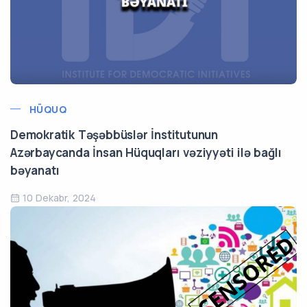
HÜQUQ
Demokratik Təşəbbüslər İnstitutunun
Azərbaycanda İnsan Hüquqları vəziyyəti ilə bağlı
bəyanatı
10 Dekabr, 2024