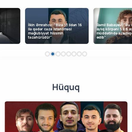
Ramil Babayev: "Bu mə
İlkin Əmrahov: "Bizə 13 ildən 16
aylıq körpəni 5 il 6 ay
ilə qədər cəza istənilməsi
müddətində azadlıqda
məğlubiyyət hissinin
edib"
təzahürüdür"
Hüquq