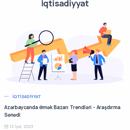
İqtisadiyyat
İQTISADIYYAT
Azərbaycanda Əmək Bazarı Trendləri - Araşdırma
Sənədi
12 İyul, 2023