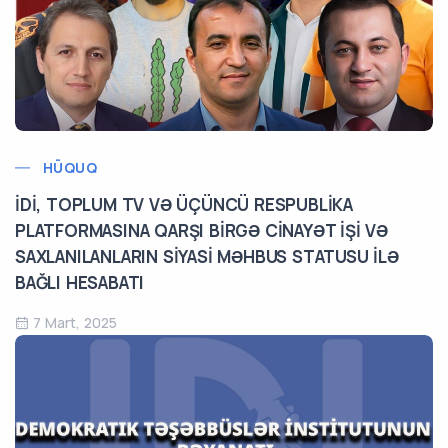
HÜQUQ
İDİ, TOPLUM TV VƏ ÜÇÜNCÜ RESPUBLİKA
PLATFORMASINA QARŞI BİRGƏ CİNAYƏT İŞİ VƏ
SAXLANILANLARIN SİYASİ MƏHBUS STATUSU İLƏ
BAĞLI HESABATI
7 Mart, 2025