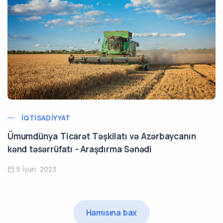
İQTISADIYYAT
Ümumdünya Ticarət Təşkilatı və Azərbaycanın
kənd təsərrüfatı - Araşdırma Sənədi
5 İyun, 2023
Hamısına bax