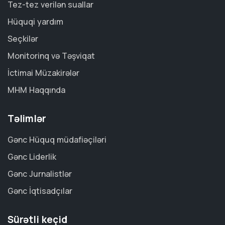
Tez-tez verilən suallar
Hüquqi yardım
Seçkilər
Monitorinq və Təşviqat
İctimai Müzakirələr
MHM Haqqında
Təlimlər
Gənc Hüquq müdafiəçiləri
Gənc Liderlik
Gənc Jurnalistlər
Gənc İqtisadçılar
Sürətli keçid